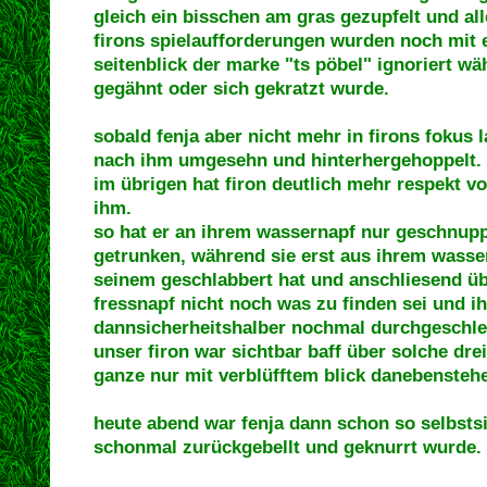
gleich ein bisschen am gras gezupfelt und al
firons spielaufforderungen wurden noch mit 
seitenblick der marke "ts pöbel" ignoriert w
gegähnt oder sich gekratzt wurde.
sobald fenja aber nicht mehr in firons fokus 
nach ihm umgesehn und hinterhergehoppelt.
im übrigen hat firon deutlich mehr respekt vor
ihm.
so hat er an ihrem wassernapf nur geschnupp
getrunken, während sie erst aus ihrem wass
seinem geschlabbert hat und anschliesend übe
fressnapf nicht noch was zu finden sei und i
dannsicherheitshalber nochmal durchgeschle
unser firon war sichtbar baff über solche drei
ganze nur mit verblüfftem blick danebensteh
heute abend war fenja dann schon so selbsts
schonmal zurückgebellt und geknurrt wurde.