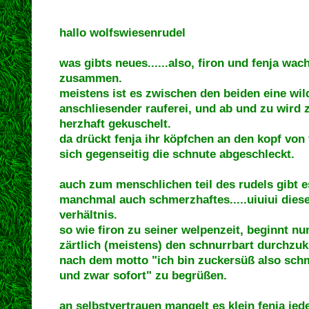
hallo wolfswiesenrudel
was gibts neues......also, firon und fenja w
zusammen.
meistens ist es zwischen den beiden eine wil
anschliesender rauferei, und ab und zu wird
herzhaft gekuschelt.
da drückt fenja ihr köpfchen an den kopf von 
sich gegenseitig die schnute abgeschleckt.
auch zum menschlichen teil des rudels gibt e
manchmal auch schmerzhaftes.....uiuiui dies
verhältnis.
so wie firon zu seiner welpenzeit, beginnt nu
zärtlich (meistens) den schnurrbart durchzu
nach dem motto "ich bin zuckersüß also schm
und zwar sofort" zu begrüßen.
an selbstvertrauen mangelt es klein fenja jede