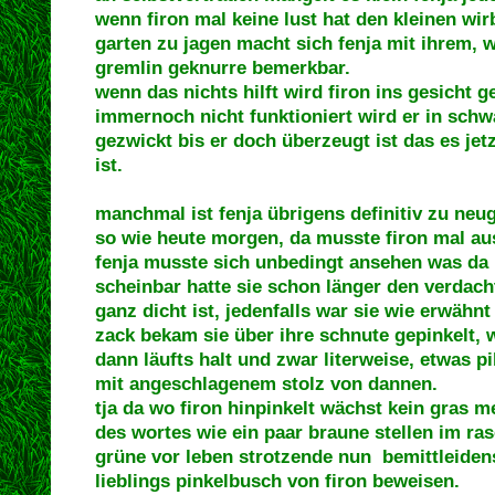
wenn firon mal keine lust hat den kleinen wi
garten zu jagen macht sich fenja mit ihrem, w
gremlin geknurre bemerkbar.
wenn das nichts hilft wird firon ins gesicht
immernoch nicht funktioniert wird er in schw
gezwickt bis er doch überzeugt ist das es jet
ist.
manchmal ist fenja übrigens definitiv zu neug
so wie heute morgen, da musste firon mal aus
fenja musste sich unbedingt ansehen was da 
scheinbar hatte sie schon länger den verdacht
ganz dicht ist, jedenfalls war sie wie erwähn
zack bekam sie über ihre schnute gepinkelt, w
dann läufts halt und zwar literweise, etwas p
mit angeschlagenem stolz von dannen.
tja da wo firon hinpinkelt wächst kein gras m
des wortes wie ein paar braune stellen im ra
grüne vor leben strotzende nun bemittleide
lieblings pinkelbusch von firon beweisen.