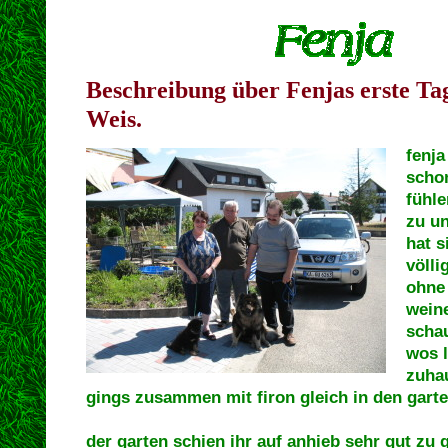
Beschreibung über Fenjas erste Ta
Weis.
fenja
scho
fühle
zu un
hat s
völli
ohne
wein
schau
wos 
zuha
gings zusammen mit firon gleich in den gart
der garten schien ihr auf anhieb sehr gut zu 