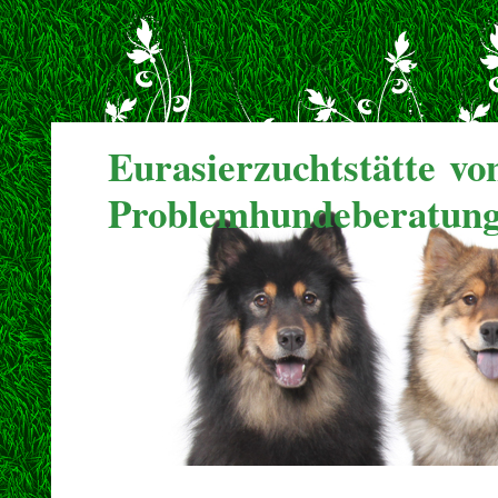
Eurasierzuchtstätte v
Problemhundeberatung