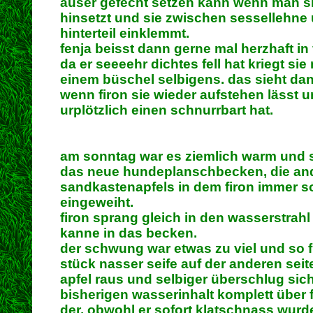
auser gefecht setzen kann wenn man sic
hinsetzt und sie zwischen sessellehne
hinterteil einklemmt.
fenja beisst dann gerne mal herzhaft in
da er seeeehr dichtes fell hat kriegt sie
einem büschel selbigens. das sieht dan
wenn firon sie wieder aufstehen lässt u
urplötzlich einen schnurrbart hat.
am sonntag war es ziemlich warm und s
das neue hundeplanschbecken, die and
sandkastenapfels in dem firon immer so
eingeweiht.
firon sprang gleich in den wasserstrahl
kanne in das becken.
der schwung war etwas zu viel und so fl
stück nasser seife auf der anderen sei
apfel raus und selbiger überschlug sic
bisherigen wasserinhalt komplett über f
der, obwohl er sofort klatschnass wurde