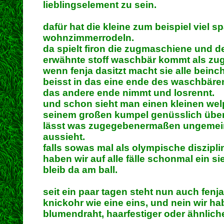
lieblingselement zu sein.
dafür hat die kleine zum beispiel viel s
wohnzimmerrodeln.
da spielt firon die zugmaschiene und 
erwähnte stoff waschbär kommt als zug
wenn fenja dasitzt macht sie alle beinc
beisst in das eine ende des waschbäre
das andere ende nimmt und losrennt.
und schon sieht man einen kleinen wel
seinem großen kumpel genüsslich über
lässt was zugegebenermaßen ungemei
aussieht.
falls sowas mal als olympische diszipli
haben wir auf alle fälle schonmal ein sie
bleib da am ball.
seit ein paar tagen steht nun auch fenj
knickohr wie eine eins, und nein wir ha
blumendraht, haarfestiger oder ähnlic